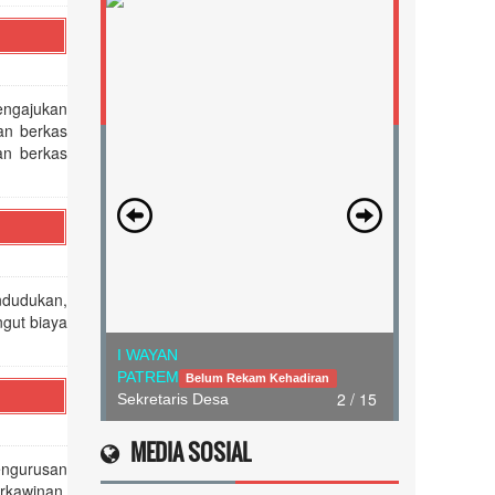
engajukan
an berkas
an berkas
ndudukan,
gut biaya
I WAYAN
WIDANA
Belum Rekam Kehadiran
3 / 15
Kadus Br. Pule
MEDIA SOSIAL
engurusan
rkawinan,