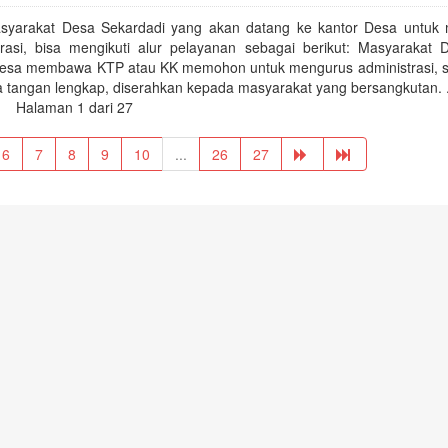
syarakat Desa Sekardadi yang akan datang ke kantor Desa untuk
trasi, bisa mengikuti alur pelayanan sebagai berikut: Masyarakat 
desa membawa KTP atau KK memohon untuk mengurus administrasi, st
 tangan lengkap, diserahkan kepada masyarakat yang bersangkutan. .
Halaman 1 dari 27
6
7
8
9
10
...
26
27