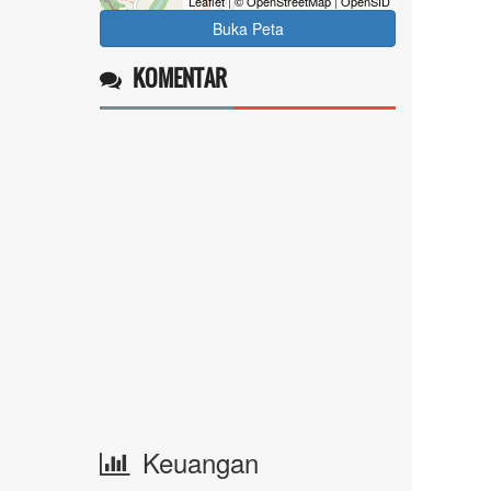
Leaflet
|
© OpenStreetMap
|
OpenSID
Buka Peta
KOMENTAR
Keuangan