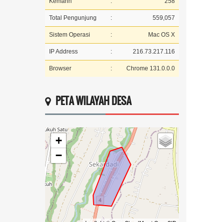
Kemarin
:
258
Total Pengunjung
:
559,057
Sistem Operasi
:
Mac OS X
IP Address
:
216.73.217.116
Browser
:
Chrome 131.0.0.0
PETA WILAYAH DESA
+
−