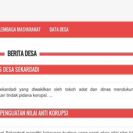
LEMBAGA MASYARAKAT
DATA DESA
BERITA DESA
S DESA SEKARDADI
ekardadi yang diwakilkan oleh tokoh adat dan dinas menduku
n tindak pidana korupsi. ...
 PENGUATAN NILAI ANTI KORUPSI
PUASAN MASYARAKAT KEPADA UNIT PELAYANAN MASYARAKAT PEMERINTAH DESA 
t Sekardadi memiliki kekayaan budaya yang sarat akan nilai-nilai lu