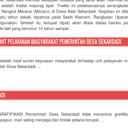
 adalah tradisi mejurag tipat. Tradisi ini pelaksanaanya serangkai
 Nangluk Merana (Mecaru) di Desa Adat Sekardadi. Kegiatan ini dil
satu tahun sekali, tepatnya pada Sasih Keenem. Rangkaian Upacar
nakan. Setelah itu, ketupat (tipat) akan ditata diatas bambu y
ki-laki yang berumur 10 tahun sampai ...
NIT PELAYANAN MASYARAKAT PEMERINTAH DESA SEKARDADI
 adalah hasil survei kepuasan masyarakat terhadap unit pelayanan m
ah Desa Sekardadi. ...
ADI
ATIFIKASI Pemerintah Desa Sekardadi tidak menerima gratifik
papun, mari saling menjaga dari tindak pidana korupsi. ...