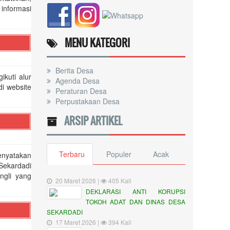
informasi
MENU KATEGORI
Berita Desa
kuti alur
Agenda Desa
i website
Peraturan Desa
Perpustakaan Desa
ARSIP ARTIKEL
Terbaru
Populer
Acak
enyatakan
Sekardadi
ngli yang
20 Maret 2026 |
405 Kali
DEKLARASI ANTI KORUPSI
TOKOH ADAT DAN DINAS DESA
SEKARDADI
17 Maret 2026 |
394 Kali