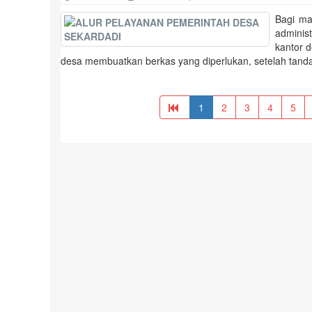
Bagi ma
adminis
kantor 
desa membuatkan berkas yang diperlukan, setelah tanda
1
2
3
4
5