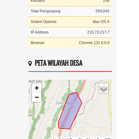
Kemarin
:
258
Total Pengunjung
:
559,042
Sistem Operasi
:
Mac OS X
IP Address
:
216.73.217.7
Browser
:
Chrome 131.0.0.0
PETA WILAYAH DESA
+
−