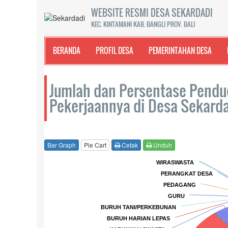
WEBSITE RESMI DESA SEKARDADI
KEC. KINTAMANI KAB. BANGLI PROV. BALI
BERANDA
PROFIL DESA
PEMERINTAHAN DESA
Jumlah dan Persentase Pendud
Pekerjaannya di Desa Sekard
Bar Graph
Pie Cart
Cetak
Unduh
Chart
WIRASWASTA
WIRASWASTA
PERANGKAT DESA
PERANGKAT DESA
Pie chart with 90 slices.
PEDAGANG
PEDAGANG
GURU
GURU
BURUH TANI/PERKEBUNAN
BURUH TANI/PERKEBUNAN
BURUH HARIAN LEPAS
BURUH HARIAN LEPAS