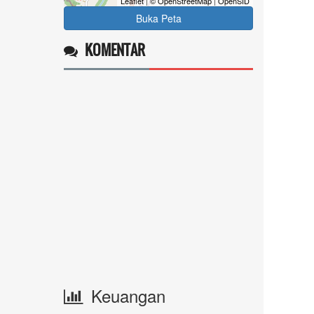
Leaflet
|
© OpenStreetMap
|
OpenSID
Buka Peta
KOMENTAR
Keuangan