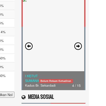
6%
5%
5%
14%
5%
5%
50%
0%
50%
I KETUT
SUMANA
Belum Rekam Kehadiran
4 / 15
Kadus Br. Sekardadi
lkan Nol
MEDIA SOSIAL