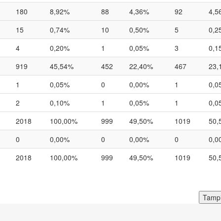
180
8,92%
88
4,36%
92
4,5
15
0,74%
10
0,50%
5
0,2
4
0,20%
1
0,05%
3
0,1
919
45,54%
452
22,40%
467
23,
1
0,05%
0
0,00%
1
0,0
2
0,10%
1
0,05%
1
0,0
2018
100,00%
999
49,50%
1019
50,
0
0,00%
0
0,00%
0
0,0
2018
100,00%
999
49,50%
1019
50,
Tampi