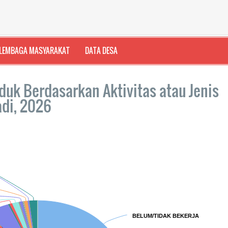
LEMBAGA MASYARAKAT
DATA DESA
uk Berdasarkan Aktivitas atau Jenis
adi, 2026
BELUM/TIDAK BEKERJA
BELUM/TIDAK BEKERJA