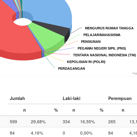
MENGURUS RUMAH TANGGA
MENGURUS RUMAH TANGGA
PELAJAR/MAHASISWA
PELAJAR/MAHASISWA
PENSIUNAN
PENSIUNAN
PEGAWAI NEGERI SIPIL (PNS)
PEGAWAI NEGERI SIPIL (PNS)
TENTARA NASIONAL INDONESIA (TNI)
TENTARA NASIONAL INDONESIA (TNI)
KEPOLISIAN RI (POLRI)
KEPOLISIAN RI (POLRI)
PERDAGANGAN
PERDAGANGAN
Hig
Jumlah
Laki-laki
Perempuan
n
%
n
%
n
599
29,68%
334
16,55%
265
13,
84
4,16%
0
0,00%
84
4,1