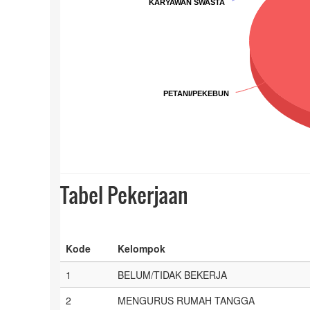
KARYAWAN SWASTA
KARYAWAN SWASTA
PETANI/PEKEBUN
PETANI/PEKEBUN
End of interactive chart.
Tabel Pekerjaan
Kode
Kelompok
1
BELUM/TIDAK BEKERJA
2
MENGURUS RUMAH TANGGA