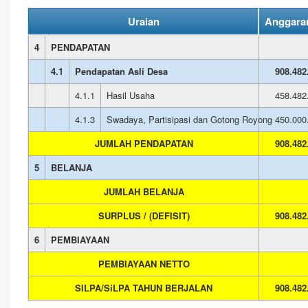
Uraian
Anggara
4
PENDAPATAN
4.1
Pendapatan Asli Desa
908.482
4.1.1
Hasil Usaha
458.482
4.1.3
Swadaya, Partisipasi dan Gotong Royong
450.000
JUMLAH PENDAPATAN
908.482
5
BELANJA
JUMLAH BELANJA
SURPLUS / (DEFISIT)
908.482
6
PEMBIAYAAN
PEMBIAYAAN NETTO
SILPA/SiLPA TAHUN BERJALAN
908.482