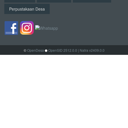
Perpustakaan Desa
©
OpenDesa
OpenSID 2512.0.0
| Natra v2409.0.0