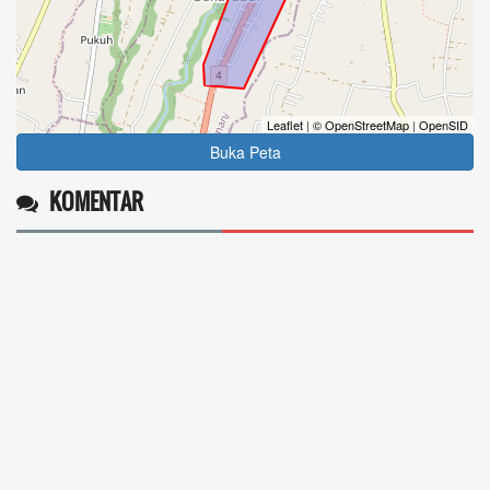
Leaflet
|
© OpenStreetMap
|
OpenSID
Buka Peta
KOMENTAR