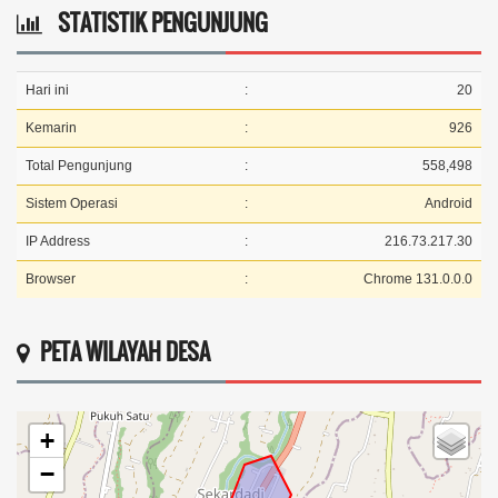
STATISTIK PENGUNJUNG
Hari ini
:
20
Kemarin
:
926
Total Pengunjung
:
558,498
Sistem Operasi
:
Android
IP Address
:
216.73.217.30
Browser
:
Chrome 131.0.0.0
PETA WILAYAH DESA
+
−