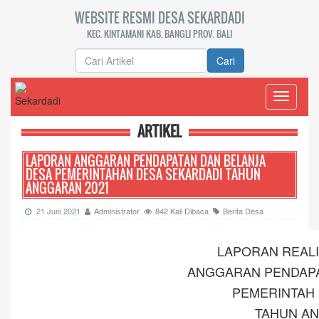
WEBSITE RESMI DESA SEKARDADI
KEC. KINTAMANI KAB. BANGLI PROV. BALI
Cari
Toggle
navigati
ARTIKEL
LAPORAN ANGGARAN PENDAPATAN DAN BELANJA
DESA PEMERINTAHAN DESA SEKARDADI TAHUN
ANGGARAN 2021
21 Juni 2021
Administrator
842 Kali Dibaca
Berita Desa
LAPORAN REALI
ANGGARAN PENDAPA
PEMERINTAH 
TAHUN AN